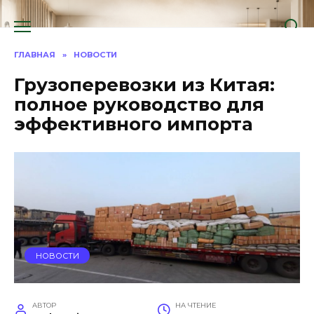
Перейти
к
содержанию
ГЛАВНАЯ
»
НОВОСТИ
Грузоперевозки из Китая:
полное руководство для
эффективного импорта
НОВОСТИ
АВТОР
НА ЧТЕНИЕ