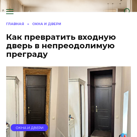
Перейти
к
содержанию
ГЛАВНАЯ
»
ОКНА И ДВЕРИ
Как превратить входную
дверь в непреодолимую
преграду
ОКНА И ДВЕРИ