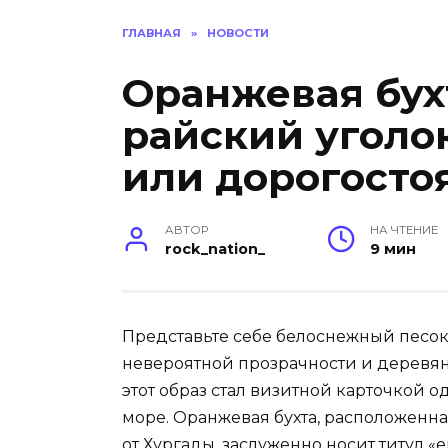
ГЛАВНАЯ
»
НОВОСТИ
Оранжевая бух
райский уголо
или дорогост
АВТОР
НА ЧТЕНИЕ
rock_nation_
9 мин
Представьте себе белоснежный песок
невероятной прозрачности и деревян
этот образ стал визитной карточкой 
море. Оранжевая бухта, расположенна
от Хургады, заслуженно носит титул 