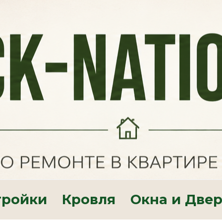
тройки
Кровля
Окна и Две