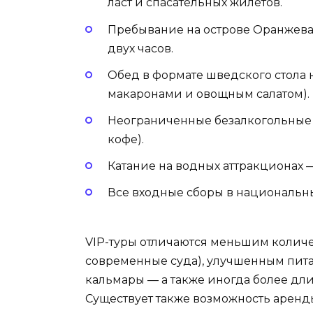
ласт и спасательных жилетов.
Пребывание на острове Оранжевая
двух часов.
Обед в формате шведского стола н
макаронами и овощным салатом).
Неограниченные безалкогольные на
кофе).
Катание на водных аттракционах —
Все входные сборы в национальны
VIP-туры отличаются меньшим количе
современные суда), улучшенным пита
кальмары — а также иногда более дл
Существует также возможность аренды 