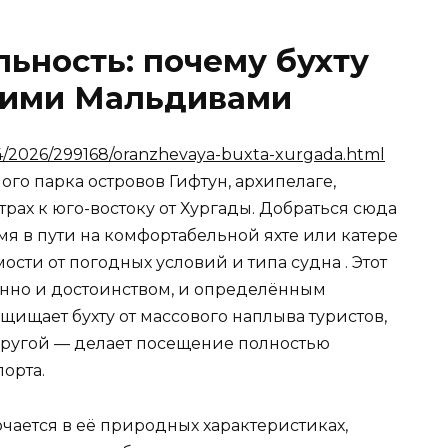
льность: почему бухту
кими Мальдивами
/04/2026/299168/oranzhevaya-buxta-xurgada.html
го парка островов Гифтун, архипелаге,
ах к юго-востоку от Хургады. Добраться сюда
я в пути на комфортабельной яхте или катере
мости от погодных условий и типа судна . Этот
енно и достоинством, и определённым
щищает бухту от массового наплыва туристов,
другой — делает посещение полностью
орта.
чается в её природных характеристиках,