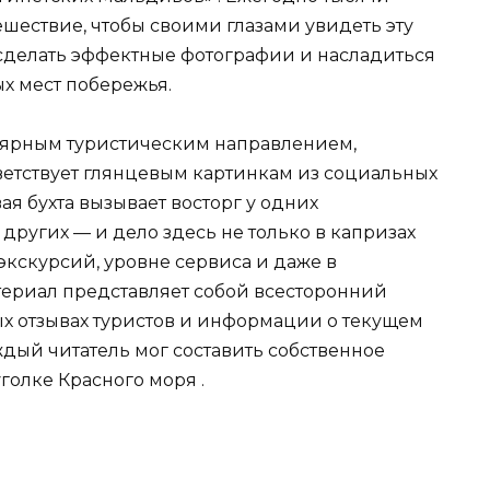
ешествие, чтобы своими глазами увидеть эту
сделать эффектные фотографии и насладиться
х мест побережья.
улярным туристическим направлением,
ветствует глянцевым картинкам из социальных
ая бухта вызывает восторг у одних
других — и дело здесь не только в капризах
 экскурсий, уровне сервиса и даже в
ериал представляет собой всесторонний
ых отзывах туристов и информации о текущем
ждый читатель мог составить собственное
голке Красного моря .