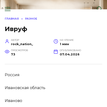
Перейти
к
содержанию
ГЛАВНАЯ
»
РАЗНОЕ
Ивруф
АВТОР
НА ЧТЕНИЕ
rock_nation_
1 мин
ПРОСМОТРОВ
ОПУБЛИКОВАНО
73
07.04.2026
Россия
Ивановская область
Иваново