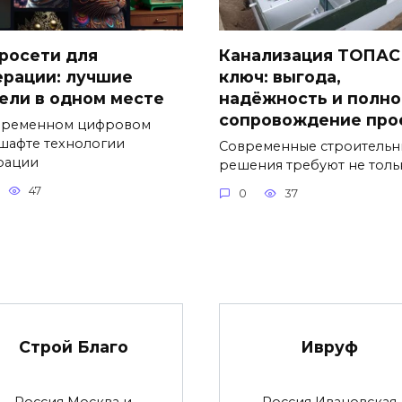
росети для
Канализация ТОПАС
ерации: лучшие
ключ: выгода,
ели в одном месте
надёжность и полно
сопровождение про
временном цифровом
шафте технологии
Современные строительн
рации
решения требуют не толь
47
0
37
Строй Благо
Ивруф