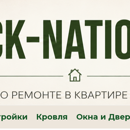
тройки
Кровля
Окна и Две