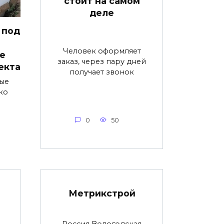
стоит на самом
деле
 под
Человек оформляет
е
заказ, через пару дней
екта
получает звонок
ые
ко
0
50
Метрикстрой