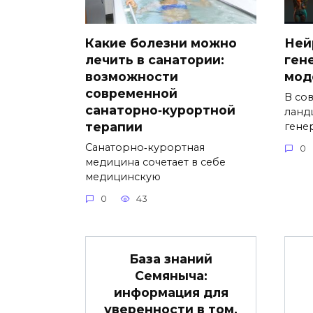
Какие болезни можно
Ней
лечить в санатории:
ген
возможности
мод
современной
В со
санаторно‑курортной
ланд
терапии
гене
Санаторно‑курортная
0
медицина сочетает в себе
медицинскую
0
43
База знаний
Семяныча:
информация для
уверенности в том,