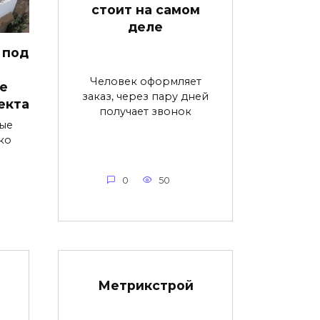
стоит на самом
деле
 под
Человек оформляет
е
заказ, через пару дней
екта
получает звонок
ые
ко
0
50
Метрикстрой