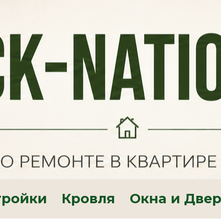
тройки
Кровля
Окна и Две