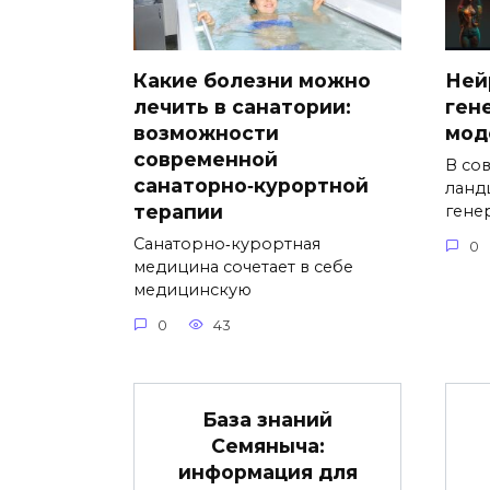
Какие болезни можно
Ней
лечить в санатории:
ген
возможности
мод
современной
В со
санаторно‑курортной
ланд
терапии
гене
Санаторно‑курортная
0
медицина сочетает в себе
медицинскую
0
43
База знаний
Семяныча:
информация для