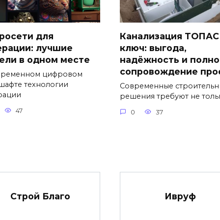
росети для
Канализация ТОПАС
ерации: лучшие
ключ: выгода,
ели в одном месте
надёжность и полно
сопровождение про
временном цифровом
шафте технологии
Современные строительн
рации
решения требуют не толь
47
0
37
Строй Благо
Ивруф