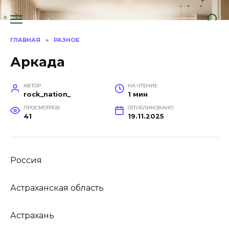
Перейти
к
содержанию
ГЛАВНАЯ
»
РАЗНОЕ
Аркада
АВТОР
НА ЧТЕНИЕ
rock_nation_
1 мин
ПРОСМОТРОВ
ОПУБЛИКОВАНО
41
19.11.2025
Россия
Астраханская область
Астрахань