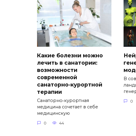
Какие болезни можно
Ней
лечить в санатории:
ген
возможности
мод
современной
В со
санаторно‑курортной
ланд
терапии
гене
Санаторно‑курортная
0
медицина сочетает в себе
медицинскую
0
44