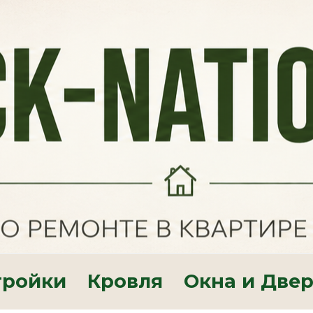
тройки
Кровля
Окна и Две