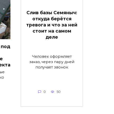
Слив базы Семяныч:
откуда берётся
тревога и что за ней
стоит на самом
деле
 под
Человек оформляет
е
заказ, через пару дней
екта
получает звонок
ые
ко
0
50