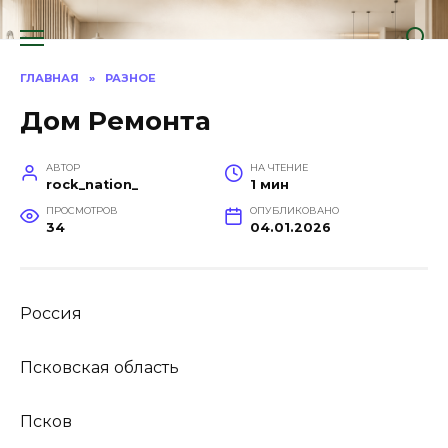
Перейти
к
содержанию
ГЛАВНАЯ
»
РАЗНОЕ
Дом Ремонта
АВТОР
НА ЧТЕНИЕ
rock_nation_
1 мин
ПРОСМОТРОВ
ОПУБЛИКОВАНО
34
04.01.2026
Россия
Псковская область
Псков