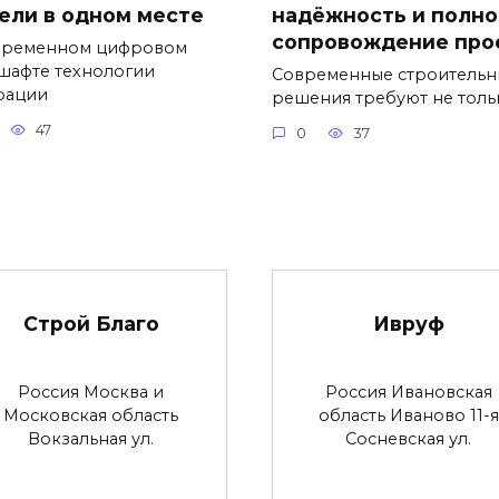
ели в одном месте
надёжность и полно
сопровождение про
временном цифровом
шафте технологии
Современные строительн
рации
решения требуют не толь
47
0
37
Строй Благо
Ивруф
Россия Москва и
Россия Ивановская
Московская область
область Иваново 11-я
Вокзальная ул.
Сосневская ул.