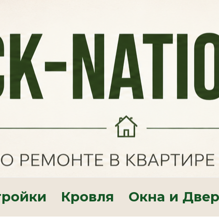
тройки
Кровля
Окна и Две