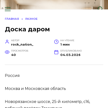
Перейти
к
содержанию
ГЛАВНАЯ
»
РАЗНОЕ
Доска даром
АВТОР
НА ЧТЕНИЕ
rock_nation_
1 мин
ПРОСМОТРОВ
ОПУБЛИКОВАНО
40
04.03.2026
Россия
Москва и Московская область
Новорязанское шоссе, 25-й километр, с16,