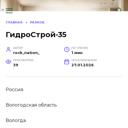
Перейти
к
содержанию
ГЛАВНАЯ
»
РАЗНОЕ
ГидроСтрой-35
АВТОР
НА ЧТЕНИЕ
rock_nation_
1 мин
ПРОСМОТРОВ
ОПУБЛИКОВАНО
39
27.01.2026
Россия
Вологодская область
Вологда