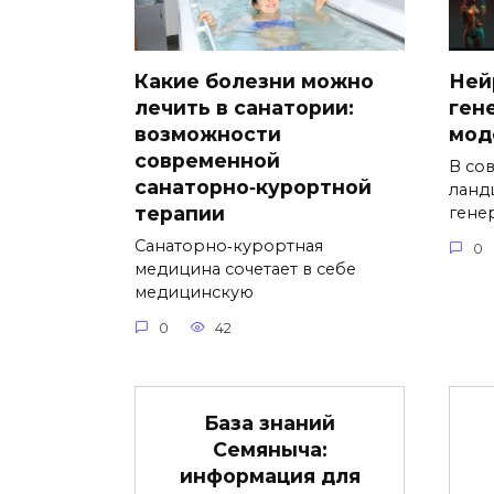
Какие болезни можно
Ней
лечить в санатории:
ген
возможности
мод
современной
В со
санаторно‑курортной
ланд
терапии
гене
Санаторно‑курортная
0
медицина сочетает в себе
медицинскую
0
42
База знаний
Семяныча:
информация для