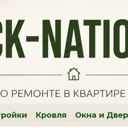
тройки
Кровля
Окна и Две