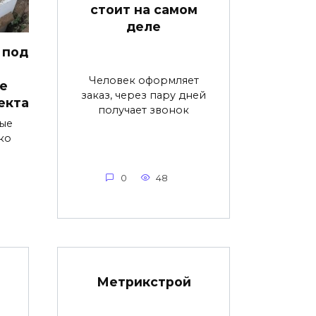
стоит на самом
деле
 под
Человек оформляет
е
заказ, через пару дней
екта
получает звонок
ые
ко
0
48
Метрикстрой