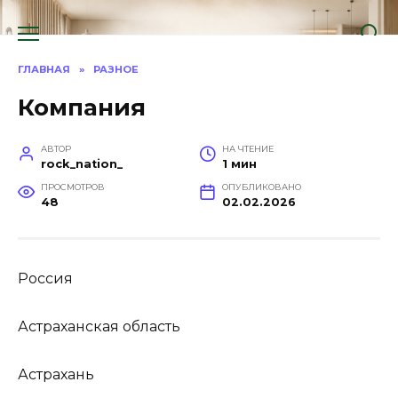
Перейти
к
содержанию
ГЛАВНАЯ
»
РАЗНОЕ
Компания
АВТОР
НА ЧТЕНИЕ
rock_nation_
1 мин
ПРОСМОТРОВ
ОПУБЛИКОВАНО
48
02.02.2026
Россия
Астраханская область
Астрахань