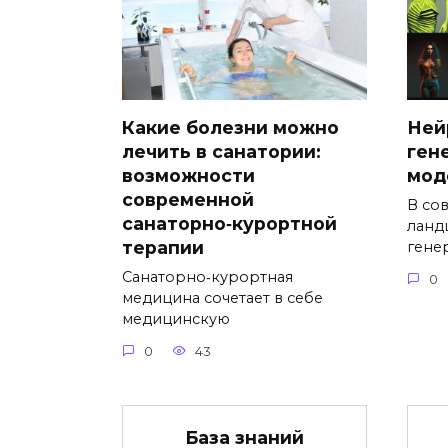
Какие болезни можно
Ней
лечить в санатории:
ген
возможности
мод
современной
В со
санаторно‑курортной
ланд
терапии
гене
Санаторно‑курортная
0
медицина сочетает в себе
медицинскую
0
43
База знаний