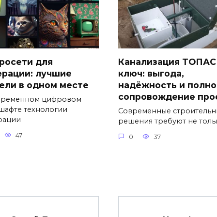
росети для
Канализация ТОПАС
ерации: лучшие
ключ: выгода,
ели в одном месте
надёжность и полно
сопровождение про
временном цифровом
шафте технологии
Современные строительн
рации
решения требуют не толь
47
0
37