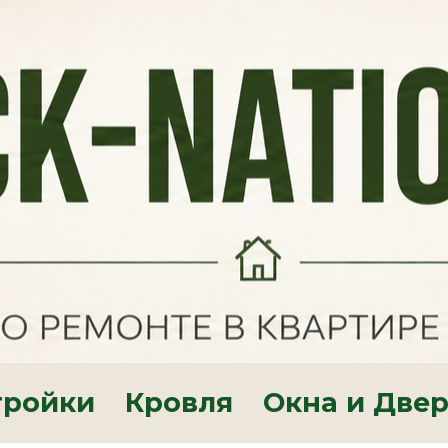
тройки
Кровля
Окна и Две