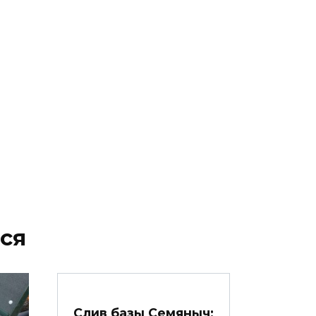
ся
Слив базы Семяныч: