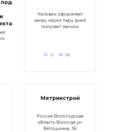
 под
Человек оформляет
е
заказ, через пару дней
екта
получает звонок
ые
ко
0
50
Метрикстрой
Россия Вологодская
область Вологда ул.
Ветошкина, 36