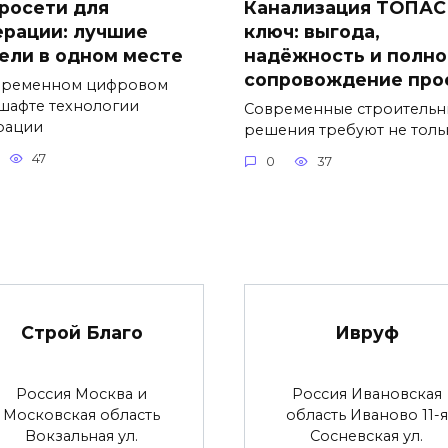
росети для
Канализация ТОПАС
ерации: лучшие
ключ: выгода,
ели в одном месте
надёжность и полно
сопровождение про
временном цифровом
шафте технологии
Современные строительн
рации
решения требуют не толь
47
0
37
Строй Благо
Ивруф
Россия Москва и
Россия Ивановская
Московская область
область Иваново 11-я
Вокзальная ул.
Сосневская ул.