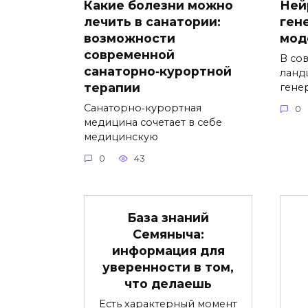
Какие болезни можно
Ней
лечить в санатории:
ген
возможности
мод
современной
В со
санаторно‑курортной
ланд
терапии
гене
Санаторно‑курортная
0
медицина сочетает в себе
медицинскую
0
43
База знаний
Семяныча:
информация для
уверенности в том,
что делаешь
Есть характерный момент