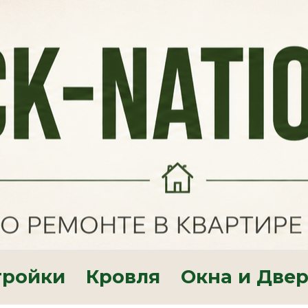
тройки
Кровля
Окна и Две