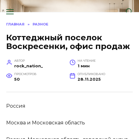
Перейти
к
содержанию
ГЛАВНАЯ
»
РАЗНОЕ
Коттеджный поселок
Воскресенки, офис продаж
АВТОР
НА ЧТЕНИЕ
rock_nation_
1 мин
ПРОСМОТРОВ
ОПУБЛИКОВАНО
50
28.11.2025
Россия
Москва и Московская область