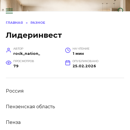
Перейти
к
содержанию
ГЛАВНАЯ
»
РАЗНОЕ
Лидеринвест
АВТОР
НА ЧТЕНИЕ
rock_nation_
1 мин
ПРОСМОТРОВ
ОПУБЛИКОВАНО
79
25.02.2026
Россия
Пензенская область
Пенза