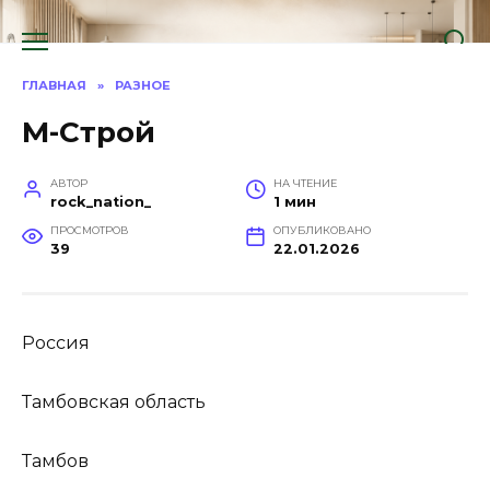
Перейти
к
содержанию
ГЛАВНАЯ
»
РАЗНОЕ
М-Строй
АВТОР
НА ЧТЕНИЕ
rock_nation_
1 мин
ПРОСМОТРОВ
ОПУБЛИКОВАНО
39
22.01.2026
Россия
Тамбовская область
Тамбов