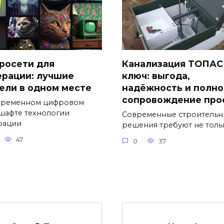
росети для
Канализация ТОПАС
ерации: лучшие
ключ: выгода,
ели в одном месте
надёжность и полно
сопровождение про
временном цифровом
шафте технологии
Современные строительн
рации
решения требуют не толь
47
0
37