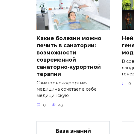
Какие болезни можно
Ней
лечить в санатории:
ген
возможности
мод
современной
В со
санаторно‑курортной
ланд
терапии
гене
Санаторно‑курортная
0
медицина сочетает в себе
медицинскую
0
43
База знаний