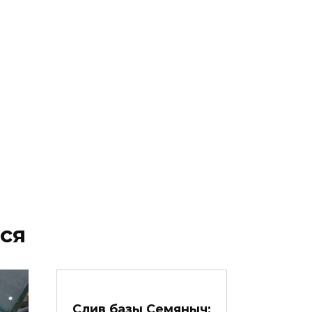
ся
Слив базы Семяныч: