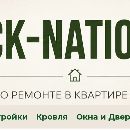
тройки
Кровля
Окна и Две