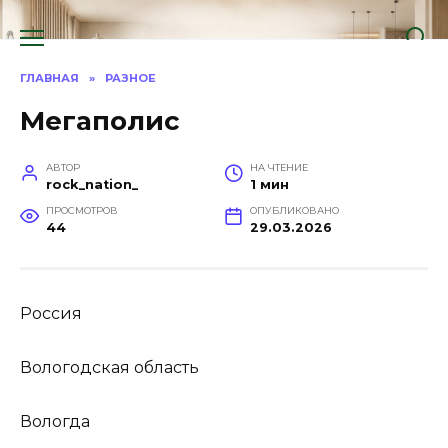
Перейти
к
содержанию
ГЛАВНАЯ
»
РАЗНОЕ
Мегаполис
АВТОР
НА ЧТЕНИЕ
rock_nation_
1 мин
ПРОСМОТРОВ
ОПУБЛИКОВАНО
44
29.03.2026
Россия
Вологодская область
Вологда