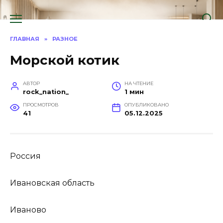
Перейти
к
содержанию
ГЛАВНАЯ
»
РАЗНОЕ
Морской котик
АВТОР
НА ЧТЕНИЕ
rock_nation_
1 мин
ПРОСМОТРОВ
ОПУБЛИКОВАНО
41
05.12.2025
Россия
Ивановская область
Иваново