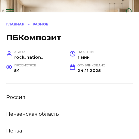
Перейти
к
содержанию
ГЛАВНАЯ
»
РАЗНОЕ
ПБКомпозит
АВТОР
НА ЧТЕНИЕ
rock_nation_
1 мин
ПРОСМОТРОВ
ОПУБЛИКОВАНО
54
24.11.2025
Россия
Пензенская область
Пенза