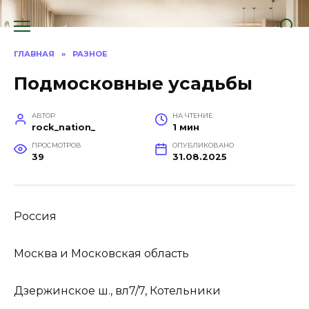
Перейти
к
содержанию
ГЛАВНАЯ
»
РАЗНОЕ
Подмосковные усадьбы
АВТОР
НА ЧТЕНИЕ
rock_nation_
1 мин
ПРОСМОТРОВ
ОПУБЛИКОВАНО
39
31.08.2025
Россия
Москва и Московская область
Дзержинское ш., вл7/7, Котельники