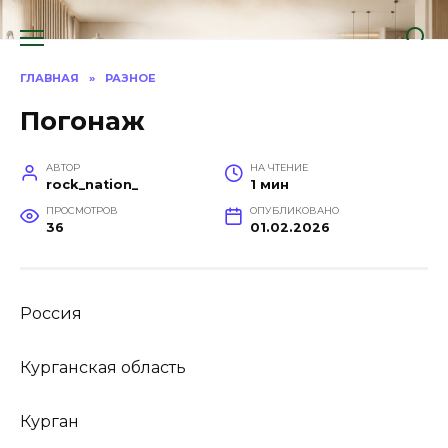
Перейти
к
содержанию
ГЛАВНАЯ
»
РАЗНОЕ
Погонаж
АВТОР
НА ЧТЕНИЕ
rock_nation_
1 мин
ПРОСМОТРОВ
ОПУБЛИКОВАНО
36
01.02.2026
Россия
Курганская область
Курган