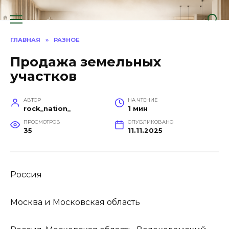
Перейти
к
содержанию
ГЛАВНАЯ
»
РАЗНОЕ
Продажа земельных
участков
АВТОР
НА ЧТЕНИЕ
rock_nation_
1 мин
ПРОСМОТРОВ
ОПУБЛИКОВАНО
35
11.11.2025
Россия
Москва и Московская область