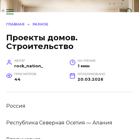
Перейти
к
содержанию
ГЛАВНАЯ
»
РАЗНОЕ
Проекты домов.
Строительство
АВТОР
НА ЧТЕНИЕ
rock_nation_
1 мин
ПРОСМОТРОВ
ОПУБЛИКОВАНО
44
20.03.2026
Россия
Республика Северная Осетия — Алания