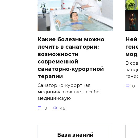
Какие болезни можно
Ней
лечить в санатории:
ген
возможности
мод
современной
В со
санаторно‑курортной
ланд
терапии
гене
Санаторно‑курортная
0
медицина сочетает в себе
медицинскую
0
46
База знаний