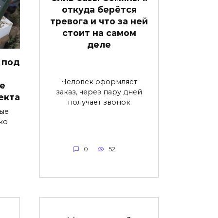
откуда берётся
тревога и что за ней
стоит на самом
деле
 под
Человек оформляет
е
заказ, через пару дней
екта
получает звонок
ые
ко
0
52