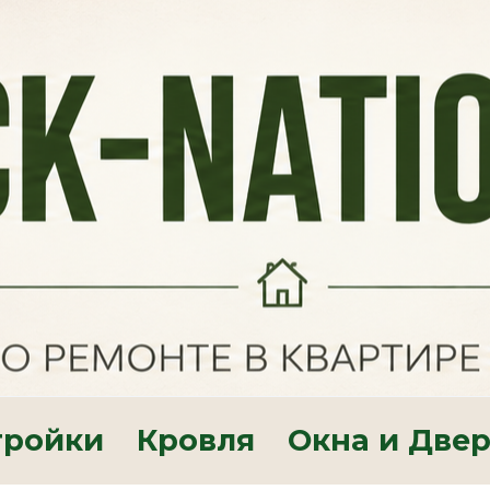
тройки
Кровля
Окна и Две