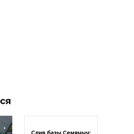
ся
Слив базы Семяныч: