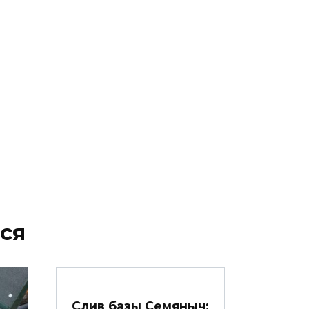
ся
Слив базы Семяныч: