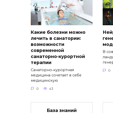
Какие болезни можно
Ней
лечить в санатории:
ген
возможности
мод
современной
В со
санаторно‑курортной
ланд
терапии
гене
Санаторно‑курортная
0
медицина сочетает в себе
медицинскую
0
43
База знаний