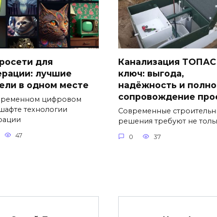
росети для
Канализация ТОПАС
ерации: лучшие
ключ: выгода,
ели в одном месте
надёжность и полно
сопровождение про
временном цифровом
шафте технологии
Современные строительн
рации
решения требуют не толь
47
0
37