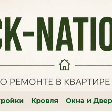
тройки
Кровля
Окна и Две