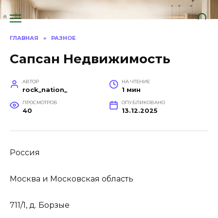
Перейти
к
содержанию
ГЛАВНАЯ
»
РАЗНОЕ
Сапсан Недвижимость
АВТОР
НА ЧТЕНИЕ
rock_nation_
1 мин
ПРОСМОТРОВ
ОПУБЛИКОВАНО
40
13.12.2025
Россия
Москва и Московская область
711/1, д. Борзые