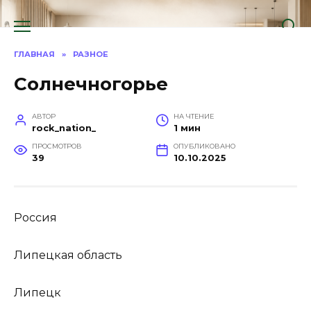
Перейти
к
содержанию
ГЛАВНАЯ
»
РАЗНОЕ
Солнечногорье
АВТОР
НА ЧТЕНИЕ
rock_nation_
1 мин
ПРОСМОТРОВ
ОПУБЛИКОВАНО
39
10.10.2025
Россия
Липецкая область
Липецк