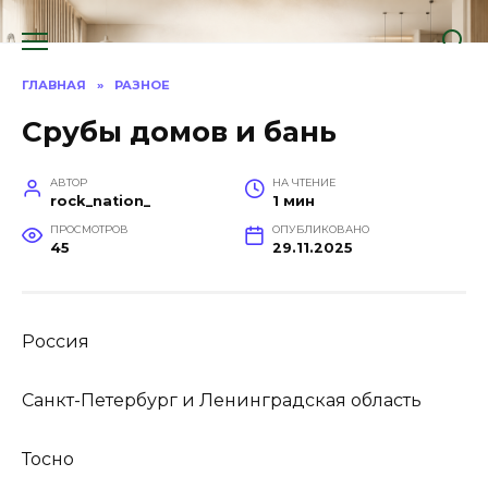
Перейти
к
содержанию
ГЛАВНАЯ
»
РАЗНОЕ
Срубы домов и бань
АВТОР
НА ЧТЕНИЕ
rock_nation_
1 мин
ПРОСМОТРОВ
ОПУБЛИКОВАНО
45
29.11.2025
Россия
Санкт-Петербург и Ленинградская область
Тосно