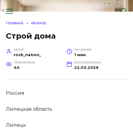
Перейти
к
содержанию
ГЛАВНАЯ
»
РАЗНОЕ
Строй дома
АВТОР
НА ЧТЕНИЕ
rock_nation_
1 мин
ПРОСМОТРОВ
ОПУБЛИКОВАНО
44
22.03.2026
Россия
Липецкая область
Липецк