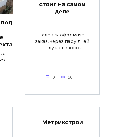
стоит на самом
деле
 под
Человек оформляет
е
заказ, через пару дней
екта
получает звонок
ые
ко
0
50
Метрикстрой