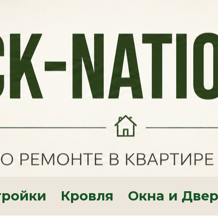
тройки
Кровля
Окна и Две