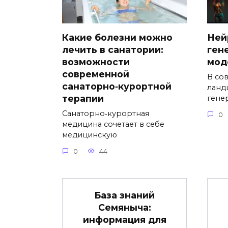
Какие болезни можно
Ней
лечить в санатории:
ген
возможности
мод
современной
В со
санаторно‑курортной
ланд
терапии
гене
Санаторно‑курортная
0
медицина сочетает в себе
медицинскую
0
44
База знаний
Семяныча:
информация для