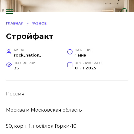
Перейти
к
содержанию
ГЛАВНАЯ
»
РАЗНОЕ
Стройфакт
АВТОР
НА ЧТЕНИЕ
rock_nation_
1 мин
ПРОСМОТРОВ
ОПУБЛИКОВАНО
35
01.11.2025
Россия
Москва и Московская область
50, корп. 1, посёлок Горки-10