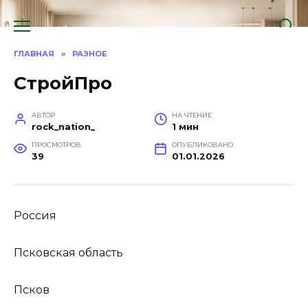
Перейти
к
содержанию
ГЛАВНАЯ
»
РАЗНОЕ
СтройПро
АВТОР
НА ЧТЕНИЕ
rock_nation_
1 мин
ПРОСМОТРОВ
ОПУБЛИКОВАНО
39
01.01.2026
Россия
Псковская область
Псков