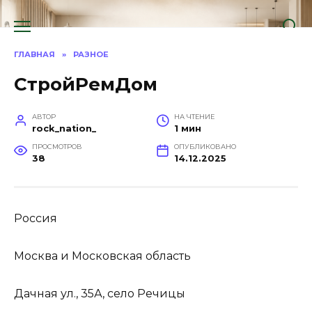
Перейти
к
содержанию
ГЛАВНАЯ
»
РАЗНОЕ
СтройРемДом
АВТОР
НА ЧТЕНИЕ
rock_nation_
1 мин
ПРОСМОТРОВ
ОПУБЛИКОВАНО
38
14.12.2025
Россия
Москва и Московская область
Дачная ул., 35А, село Речицы