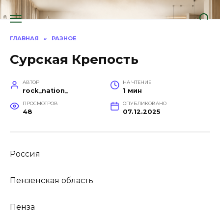
Перейти
к
содержанию
ГЛАВНАЯ
»
РАЗНОЕ
Сурская Крепость
АВТОР
НА ЧТЕНИЕ
rock_nation_
1 мин
ПРОСМОТРОВ
ОПУБЛИКОВАНО
48
07.12.2025
Россия
Пензенская область
Пенза