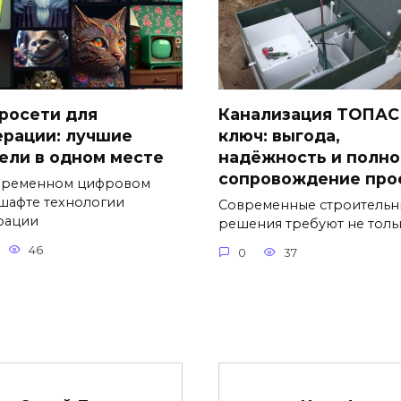
росети для
Канализация ТОПАС
ерации: лучшие
ключ: выгода,
ели в одном месте
надёжность и полно
сопровождение про
временном цифровом
шафте технологии
Современные строительн
рации
решения требуют не толь
46
0
37