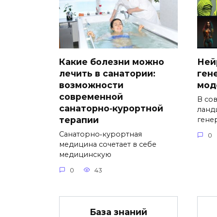
Какие болезни можно
Ней
лечить в санатории:
ген
возможности
мод
современной
В со
санаторно‑курортной
ланд
терапии
гене
Санаторно‑курортная
0
медицина сочетает в себе
медицинскую
0
43
База знаний