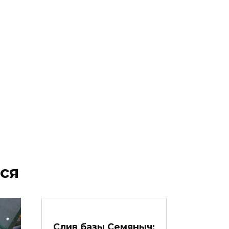
ся
Слив базы Семяныч: