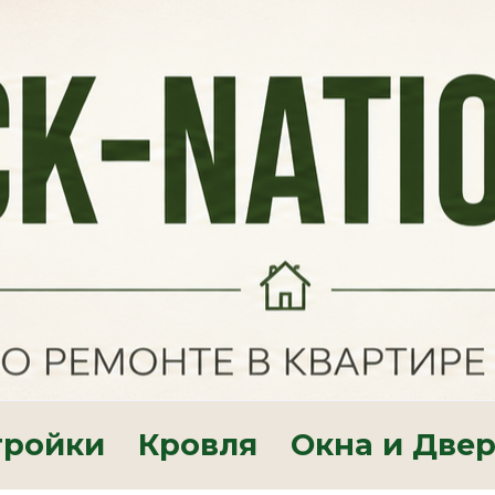
тройки
Кровля
Окна и Две