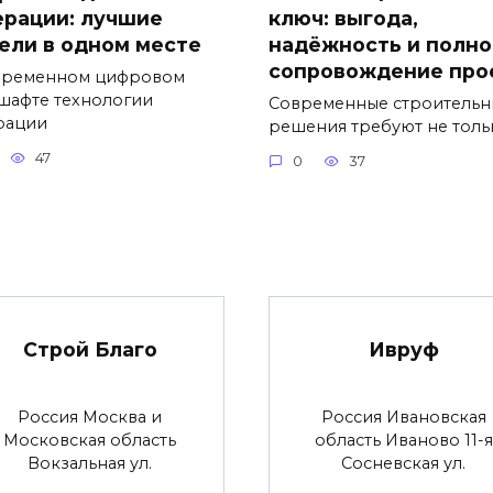
ерации: лучшие
ключ: выгода,
ели в одном месте
надёжность и полно
сопровождение про
временном цифровом
шафте технологии
Современные строительн
рации
решения требуют не толь
47
0
37
Строй Благо
Ивруф
Россия Москва и
Россия Ивановская
Московская область
область Иваново 11-я
Вокзальная ул.
Сосневская ул.