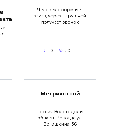
Человек оформляет
е
заказ, через пару дней
екта
получает звонок
ые
ко
0
50
Метрикстрой
Россия Вологодская
область Вологда ул.
Ветошкина, 36