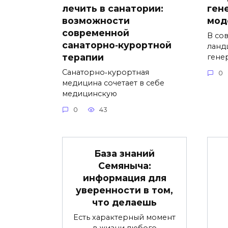
лечить в санатории:
ген
возможности
мод
современной
В со
санаторно‑курортной
ланд
терапии
гене
Санаторно‑курортная
0
медицина сочетает в себе
медицинскую
0
43
База знаний
Семяныча:
информация для
уверенности в том,
что делаешь
Есть характерный момент