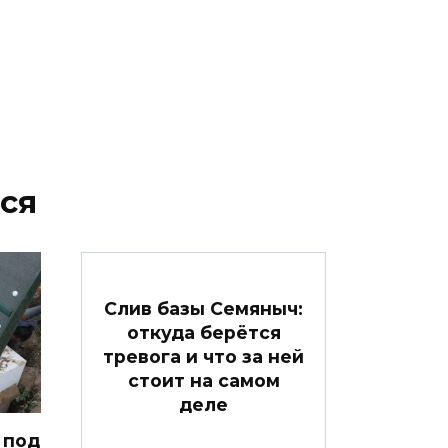
ся
Слив базы Семяныч:
откуда берётся
тревога и что за ней
стоит на самом
деле
 под