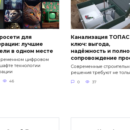
росети для
Канализация ТОПАС
ерации: лучшие
ключ: выгода,
ели в одном месте
надёжность и полно
сопровождение про
временном цифровом
шафте технологии
Современные строительн
рации
решения требуют не толь
46
0
37