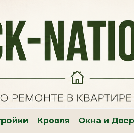
тройки
Кровля
Окна и Две