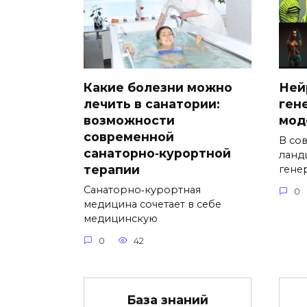
Какие болезни можно
Ней
лечить в санатории:
ген
возможности
мод
современной
В со
санаторно‑курортной
ланд
терапии
гене
Санаторно‑курортная
0
медицина сочетает в себе
медицинскую
0
42
База знаний