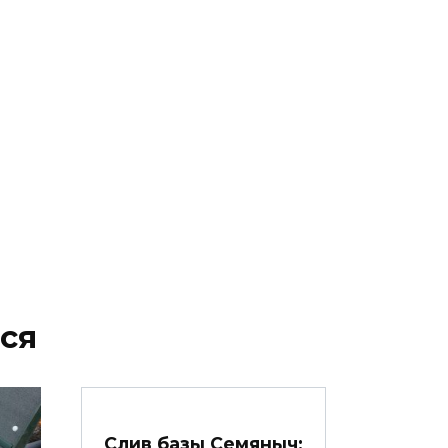
ся
Слив базы Семяныч: