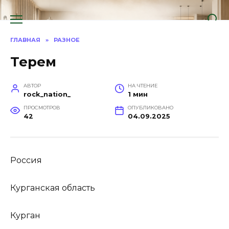
Перейти
к
содержанию
ГЛАВНАЯ
»
РАЗНОЕ
Терем
АВТОР
НА ЧТЕНИЕ
rock_nation_
1 мин
ПРОСМОТРОВ
ОПУБЛИКОВАНО
42
04.09.2025
Россия
Курганская область
Курган