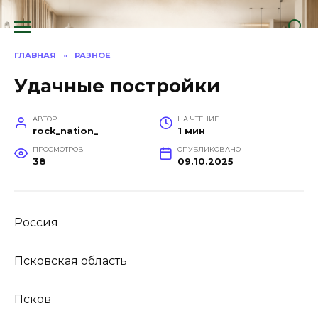
Перейти
к
содержанию
ГЛАВНАЯ
»
РАЗНОЕ
Удачные постройки
АВТОР
НА ЧТЕНИЕ
rock_nation_
1 мин
ПРОСМОТРОВ
ОПУБЛИКОВАНО
38
09.10.2025
Россия
Псковская область
Псков