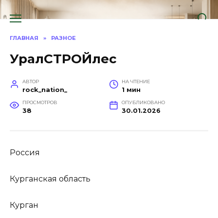
Перейти
к
содержанию
ГЛАВНАЯ
»
РАЗНОЕ
УралСТРОЙлес
АВТОР
НА ЧТЕНИЕ
rock_nation_
1 мин
ПРОСМОТРОВ
ОПУБЛИКОВАНО
38
30.01.2026
Россия
Курганская область
Курган