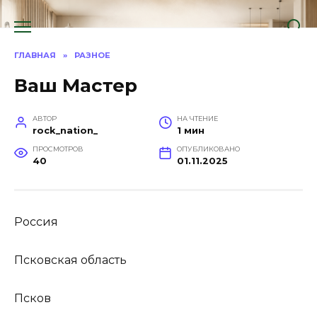
Перейти
к
содержанию
ГЛАВНАЯ
»
РАЗНОЕ
Ваш Мастер
АВТОР
НА ЧТЕНИЕ
rock_nation_
1 мин
ПРОСМОТРОВ
ОПУБЛИКОВАНО
40
01.11.2025
Россия
Псковская область
Псков