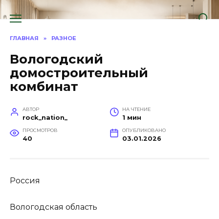
Перейти
к
содержанию
ГЛАВНАЯ
»
РАЗНОЕ
Вологодский
домостроительный
комбинат
АВТОР
НА ЧТЕНИЕ
rock_nation_
1 мин
ПРОСМОТРОВ
ОПУБЛИКОВАНО
40
03.01.2026
Россия
Вологодская область