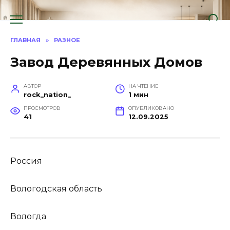
Перейти
к
содержанию
ГЛАВНАЯ
»
РАЗНОЕ
Завод Деревянных Домов
АВТОР
НА ЧТЕНИЕ
rock_nation_
1 мин
ПРОСМОТРОВ
ОПУБЛИКОВАНО
41
12.09.2025
Россия
Вологодская область
Вологда